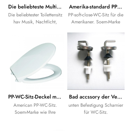
Die beliebteste Multifunktion von Nachtlicht, Musik und Parfüm Sitzbezug
Amerika-standard PP-WC-WC-Sitz-Deckel mit Soft-Close-Funktion made in China
Die beliebtester Toilettensitz
PP-soft-close-WC-Sitz für die
hav Musik, Nachtlicht,
Amerikaner. Soem-Marke
Parfüm Funktion.
wie Ihre Kunden
Bedürfnisse.
PP-WC-Sitz-Deckel mit soft close und quick release für Badezimmer
Bad accssory der Verstellbare Edelstahl-Scharnier für WC-Sitz-Abdeckung
American PP-WC-Sitz.
unten Befestigung Scharnier
Soem-Marke wie Ihre
für WC-Sitz.
Kunden Bedürfnisse.