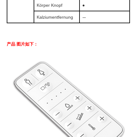
Körper Knopf
●
—
Kalziumentfernung
产品
图片如下：