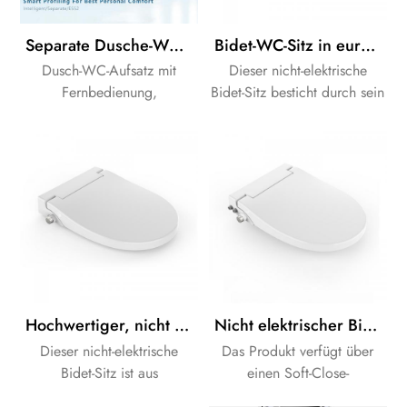
Separate Dusche-WC-Anlage, elektronische bidet Sitz
Bidet-WC-Sitz in europäischer D-Form
Dusch-WC-Aufsatz mit
Dieser nicht-elektrische
Fernbedienung,
Bidet-Sitz besticht durch sein
Waschmaschine, LED-
modernes Design, ein
nachtlicht und entkalken-
Schnellverschluss-Scharnier
Funktion.
und eine Absenkautomatik
für mehr Komfort im
Badezimmer. Er ist aus
robustem
Duropalst/UF/Harnstoff-
Material gefertigt und mit
einem Edelstahl-Scharnier
ausgestattet, was eine lange
Hochwertiger, nicht elektronischer, hygienischer Bidet-WC-Sitz aus Harnstoffmaterial
Nicht elektrischer Bidet-Toilettensitz passend für längliche Toiletten
Lebensdauer garantiert. Das
Dieser nicht-elektrische
Das Produkt verfügt über
Produkt ist CE- und UKCA-
Bidet-Sitz ist aus
einen Soft-Close-
zertifiziert und erfüllt somit
hochwertigem Harnstoff
Mechanismus für mehr
die EU-Sicherheitsstandards