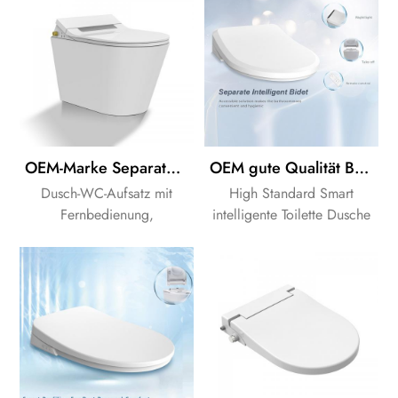
OEM-Marke Separatem WC-Anlage, elektronische bidet Anlage
OEM gute Qualität Bad Keramik smart WC Toilette mit wall - mount Duschdusche WC Toilette
Dusch-WC-Aufsatz mit
High Standard Smart
Fernbedienung,
intelligente Toilette Dusche
Waschmaschine, LED-
Toilette Einheit bringen Sie
nachtlicht und entkalken-
viel spaß in the
Funktion.
Badezimmer.