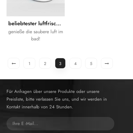
beliebtester luftfrischer Toilettensitz Harnstoffsitz
genieße die saubere luft im
bad!
1
2
3
4
5
Für Anfragen über unsere Produkte oder unsere
Preisliste, bitte verlassen Sie uns, und wir werden in
Kontakt innerhalb von 24 Stunden.