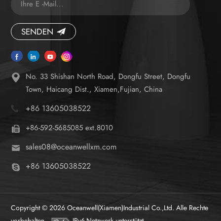
SENDEN
No. 33 Shishan North Road, Dongfu Street, Dongfu
Town, Haicang Dist., Xiamen,Fujian, China
+86 13605038522
+86-592-5685085 ext.8010
sales08@oceanwellxm.com
+86 13605038522
Copyright © 2026 Oceanwell(Xiamen)Industrial Co.,Ltd. Alle Rechte
vorbehalten.
IPv6-Netzwerk unterstützt