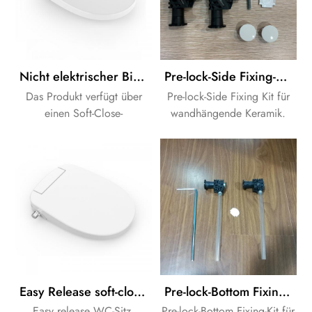
Nicht elektrischer Bidet-Toilettensitz passend für längliche Toiletten
Pre-lock-Side Fixing-Kit für Wand hing Pfanne
Das Produkt verfügt über
Pre-lock-Side Fixing Kit für
einen Soft-Close-
wandhängende Keramik.
Mechanismus für mehr
Sicherheit und Komfort,
während das
Edelstahlscharnier für eine
lange Lebensdauer sorgt. Es
ist CE-zertifiziert und
entspricht den EU-
Sicherheitsstandards, was
den Marktzugang erleichtert
und das Vertrauen der
Easy Release soft-close-Bad nicht elektrisch bidet WC-Sitz
Pre-lock-Bottom Fixing-Kit für Wand hing Pfanne
Käufer stärkt.
Easy release WC-Sitz.
Pre-lock-Bottom Fixing-Kit für