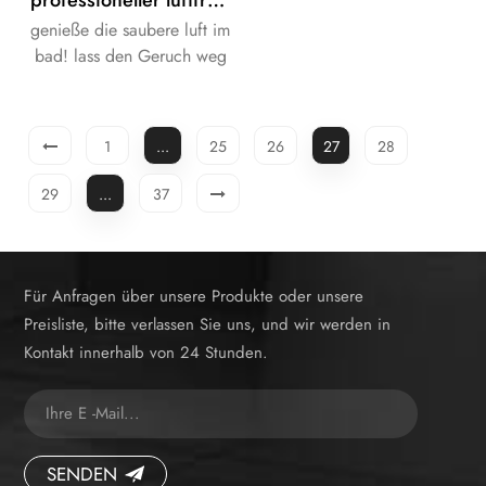
genieße die saubere luft im
bad! lass den Geruch weg
haben CE, fcc und RoHS
Zertifikat s.
1
...
25
26
27
28
29
...
37
Für Anfragen über unsere Produkte oder unsere
Preisliste, bitte verlassen Sie uns, und wir werden in
Kontakt innerhalb von 24 Stunden.
SENDEN