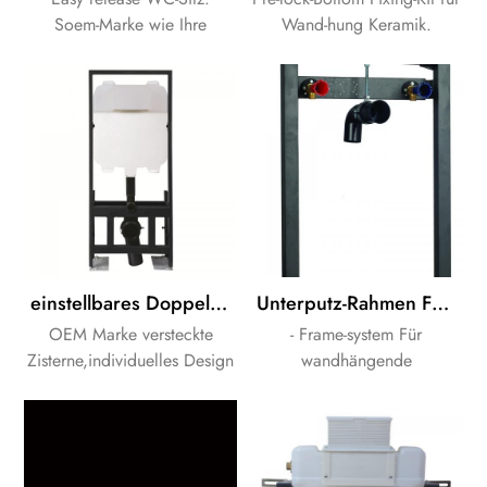
Soem-Marke wie Ihre
Wand-hung Keramik.
Kunden Bedürfnisse.
einstellbares Doppelspülventil in der Wand verdeckter Zisterne
Unterputz-Rahmen Für wandhängende Waschbecken
OEM Marke versteckte
- Frame-system Für
Zisterne,individuelles Design
wandhängende
ist verfügbar.
Waschbecken. anpassen
Design verfügbar ist.