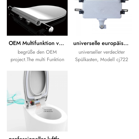
OEM Multifunktion von Nachtlicht, Musik und Parfüm Toilettensitz
universelle europäische verdeckte Spülkiste
begrüße den OEM
universeller verdeckter
project.The multi Funktion
Spülkasten, Modell cj722
Toilettensitz hav Musik,
Spülkasten für Front- oder
Nachtlicht, Parfüm Funktion.
Top-Betrieb. Dicke des
Spülkastens 135 mm.
professioneller luftfrischer Toilettensitz Harnstoffsitz Desodorierung Geruch weg