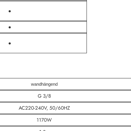
●
●
●
wandhängend
G 3/8
AC220-240V, 50/60HZ
1170W