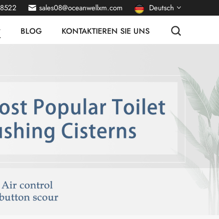
38522
sales08@oceanwellxm.com
Deutsch
BLOG
KONTAKTIEREN SIE UNS
English
français
русский
italiano
español
português
Nederlands
العربية