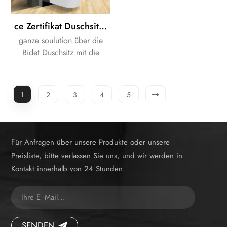
ce Zertifikat Duschsitz Dusche WC mit Schrankzisterne
ganze soulution über die
Bidet Duschsitz mit die
Schrank Zisterne!
1
2
3
4
5
Für Anfragen über unsere Produkte oder unsere
Preisliste, bitte verlassen Sie uns, und wir werden in
Kontakt innerhalb von 24 Stunden.
SENDEN