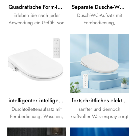
Quadratische Form-Intelligenter Dusch-WC Bidet Sitz
Separate Dusche-WC-Anlage, elektronische bidet Sitz
Erleben Sie nach jeder
Dusch-WC-Aufsatz mit
Anwendung ein Gefühl von
Fernbedienung,
frische und angenehme
Waschmaschine, LED-
frische.Auch dieser Vorgang
nachtlicht und entkalken-
ist effizienter und gesünder
Funktion.
als die Reinigung mit WC-
Papier.
intelligenter intelligenter Duschtoiletten-Bidet-Sitz elektronischer Sitz
fortschrittliches elektronisches Bidet mit Wandzisterne
Duschtoilettenaufsatz mit
sanfter und dennoch
Fernbedienung, Waschen,
kraftvoller Wasserspray sorgt
LED-Nachtlicht. Passen Sie
für eine effektive Reinigung;
zu den meisten vorhandenen
einstellbare Einstellungen