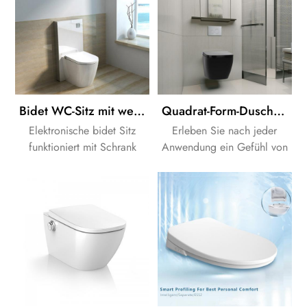
Bidet WC-Sitz mit weißer Farbe Gehäuse Zisterne
Quadrat-Form-Dusche-WC-Intelligente bidet Sitz
Elektronische bidet Sitz
Erleben Sie nach jeder
funktioniert mit Schrank
Anwendung ein Gefühl von
Zisterne. wir liefern eine
frische und angenehme
komplette Lösung für Ihr
frische.Auch dieser Vorgang
Bad-Design.
ist effizienter und gesünder
als die Reinigung mit WC-
Papier.