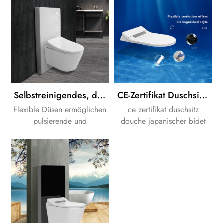
Toilettensitzen.
für warmes Wasser und
Druck; Dual-Action-Spray
mit oszillierender Option
sorgt jedes Mal für eine
erfrischende Reinigung.
Selbstreinigendes, durch zwei Düsen getrenntes elektrisches Bidet mit Schrankzisterne
CE-Zertifikat Duschsitz Dusche japanischen Bidet Toilettensitz
Flexible Düsen ermöglichen
ce zertifikat duschsitz
pulsierende und
douche japanischer bidet
oszillierende Sprays, die zur
Toilettensitz mit
Reinigung bei allen
Fernbedienung, Waschen,
Intensitäten und Winkeln
führte Nachtlicht und
geeignet
Entkalkung Funktion.
sind.Warmlufttrockner
bieten eine sicherere und
angenehmere
Benutzererfahrung.