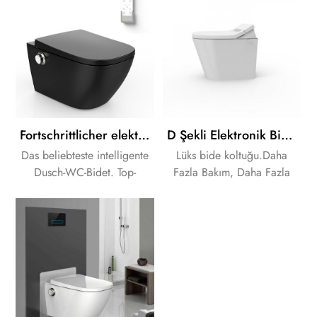
Ihre Stimmung und
beruhigen Sie Ihren Geist.
Fortschrittlicher elektronischer Bidet-WC-Sitz mit Lufttrockner
D Şekli Elektronik Bide Koltuğu, Nozullu Kendi Kendini Temizleme
Das beliebteste intelligente
Lüks bide koltuğu.Daha
Dusch-WC-Bidet. Top-
Fazla Bakım, Daha Fazla
Qualität, perfektes Erlebnis!
Keyif.