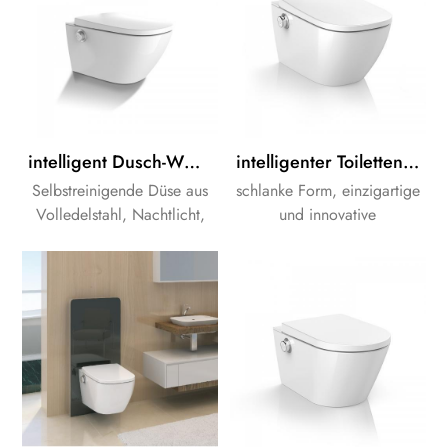
intelligent Dusch-WC Bidet Toilettensitz Elektronischer smart bidet Toilettensitz
intelligenter Toilettensitz Bidet-ToilettensitzElektrischerintelligenter Toilettensitzbezug
Selbstreinigende Düse aus
schlanke Form, einzigartige
Volledelstahl, Nachtlicht,
und innovative
Desodorierung.
Technologien, stabile
Qualität.