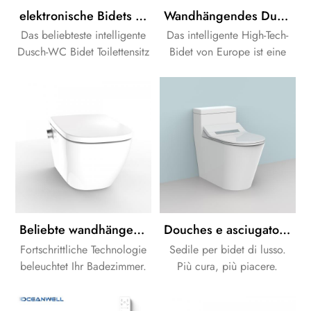
elektronische Bidets Toilettensitzbezug fortschrittliches elektronisches Bidet WC-Sitz Smart-Bidet WC-Sitz
Wandhängendes Dusch-WC im japanischen Stil Intelligentes Smart-WC mit Bidet-Hersteller
Das beliebteste intelligente
Das intelligente High-Tech-
Dusch-WC Bidet Toilettensitz
Bidet von Europe ist eine
.Top Qualität, Pefect
einzigartige Kombination
Erfahrung!
aus Design und
Technologie.
Beliebte wandhängende Smart-WC-Serie
Douches e asciugatori d'aria separati fissano il sedile a un WC bidet
Fortschrittliche Technologie
Sedile per bidet di lusso.
beleuchtet Ihr Badezimmer.
Più cura, più piacere.
Keine Unbeholfenheit im
Badezimmer. Erhellen Sie