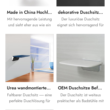
Made in China Hochleistungs Wandmontage Duschstuhl
dekorative Duschsitze tuv zertifizierte Badesitze Stuhl Duschsitze
Mit hervorragende Leistung
Der luxuriöse Duschsitz
und sieht eher aus wie ein
eignet sich hervorragend für
Kunstwerk es kann nicht nur
die Installation zu Hause, im
dir helfen bequemer
Geschäft oder im Hotel, um
duschen genießen und
den Komfort zu erhöhen
sicher, aber es schmückt
und einen künstlerischen
auch dein Badezimmer.
Dekorationsstil zu schaffen.
Urea wandmontierter umklappbarer Duschsitz
OEM Duschsitze Befestigung langlebiger Duschsitz mit Halterungen
Faltbarer Duschsitz ------ eine
Der Duschsitz ist weitaus
perfekte Duschlösung für
praktischer als Badstühle mit
Badezimmer mit begrenztem
Beinen, die ein- und