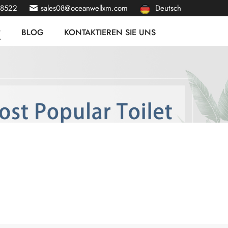
38522
sales08@oceanwellxm.com
Deutsch
BLOG
KONTAKTIEREN SIE UNS
English
français
русский
italiano
español
português
Nederlands
العربية