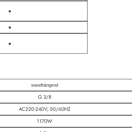
●
●
●
wandhängend
G 3/8
AC220-240V, 50/60HZ
1170W